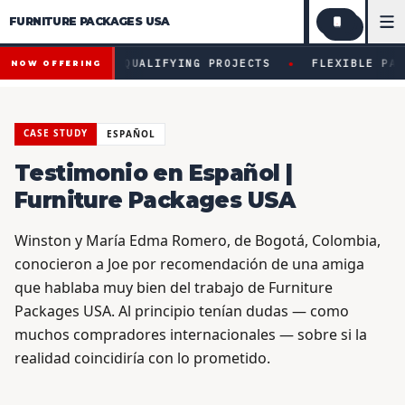
FURNITURE PACKAGES USA
Financing available for qualifying projects · Flexible paym
●
AVAILABLE FOR QUALIFYING PROJECTS
FLEXIBLE PAYME
NOW OFFERING
CASE STUDY
ESPAÑOL
Testimonio en Español |
Furniture Packages USA
Winston y María Edma Romero, de Bogotá, Colombia,
conocieron a Joe por recomendación de una amiga
que hablaba muy bien del trabajo de Furniture
Packages USA. Al principio tenían dudas — como
muchos compradores internacionales — sobre si la
realidad coincidiría con lo prometido.