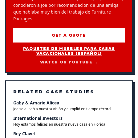
conocieron a Joe por recomendación de una amiga
que hablaba muy bien del trabajo de Furniture
Packages…
GET A QUOTE
PAQUETES DE MUEBLES PARA CASAS
VACACIONALES (ESPAÑOL)
WATCH ON YOUTUBE →
RELATED CASE STUDIES
Gaby & Amarie Alicea
Joe se alineó a nuestra visión y cumplió en tiempo récord
International Investors
Hoy estamos felices en nuestra nueva casa en Florida
Rey Clavel