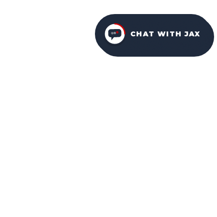
CHAT WITH JAX
FURNITURE PACKAGES
USA
FAMILY-OWNED IN ORLANDO SINCE 2001.
Facebook
Instagram
YouTube
NAVIGATION
HOME
ABOUT US
WHY CHOOSE US
OUR DESIGNS
OUR SERVICES